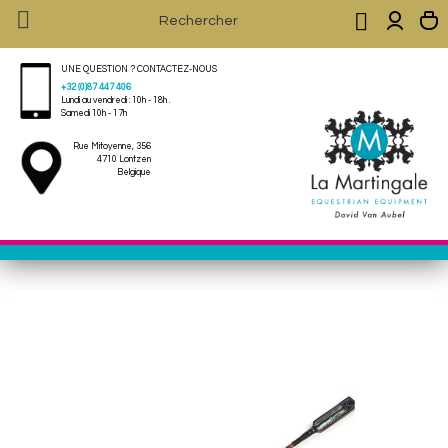


UNE QUESTION ? CONTACTEZ-NOUS
+32 (0)87 447 406
Lundi au vendredi : 10h - 18h .
Samedi 10h - 17h
Rue Mitoyenne, 356
4710 Lontzen
Belgique