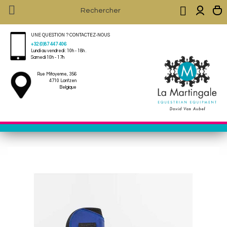


UNE QUESTION ? CONTACTEZ-NOUS
+32 (0)87 447 406
Lundi au vendredi : 10h - 18h .
Samedi 10h - 17h
Rue Mitoyenne, 356
4710 Lontzen
Belgique