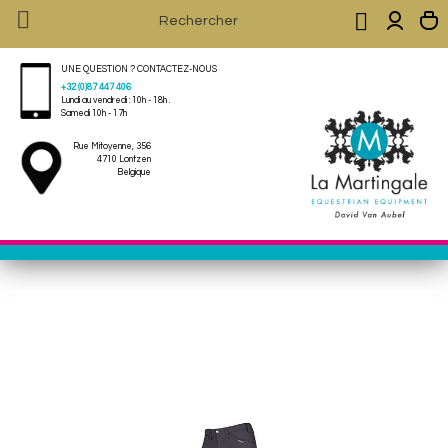


UNE QUESTION ? CONTACTEZ-NOUS
+32 (0)87 447 406
Lundi au vendredi : 10h - 18h .
Samedi 10h - 17h
Rue Mitoyenne, 356
4710 Lontzen
Belgique