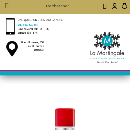


UNE QUESTION ? CONTACTEZ-NOUS
+32 (0)87 447 406
Lundi au vendredi : 10h - 18h .
Samedi 10h - 17h
Rue Mitoyenne, 356
4710 Lontzen
Belgique