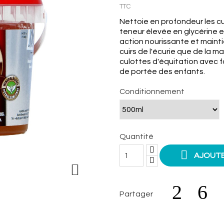
TTC
Nettoie en profondeur les cu
teneur élevée en glycérine 
action nourissante et maintie
cuirs de l'écurie que de la ma
culottes d'équitation avec 
de portée des enfants.
Conditionnement
Quantité

AJOUTE

Partager