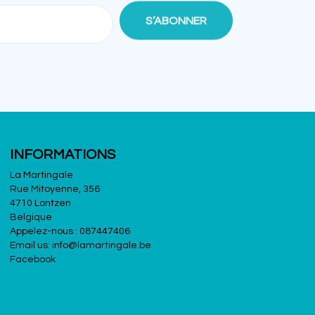
INFORMATIONS
La Martingale
Rue Mitoyenne, 356
4710 Lontzen
Belgique
Appelez-nous :
087447406
Email us:
info@lamartingale.be
Facebook