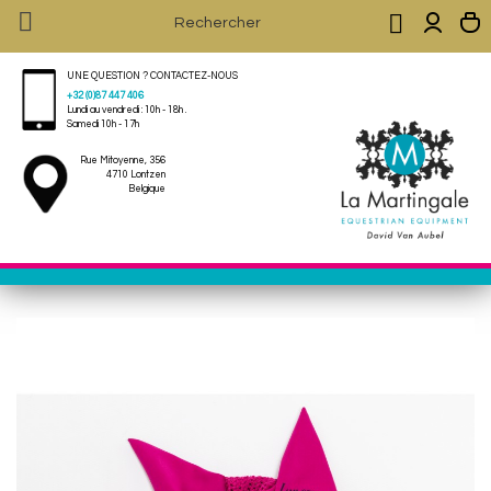


UNE QUESTION ? CONTACTEZ-NOUS
+32 (0)87 447 406
Lundi au vendredi : 10h - 18h .
Samedi 10h - 17h
Rue Mitoyenne, 356
4710 Lontzen
Belgique