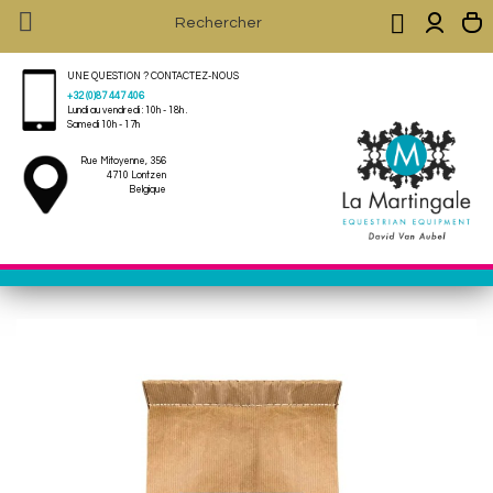


UNE QUESTION ? CONTACTEZ-NOUS
+32 (0)87 447 406
Lundi au vendredi : 10h - 18h .
Samedi 10h - 17h
Rue Mitoyenne, 356
4710 Lontzen
Belgique