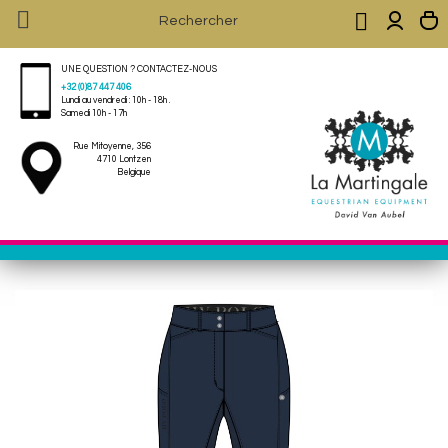


UNE QUESTION ? CONTACTEZ-NOUS
+32 (0)87 447 406
Lundi au vendredi : 10h - 18h .
Samedi 10h - 17h
Rue Mitoyenne, 356
4710 Lontzen
Belgique