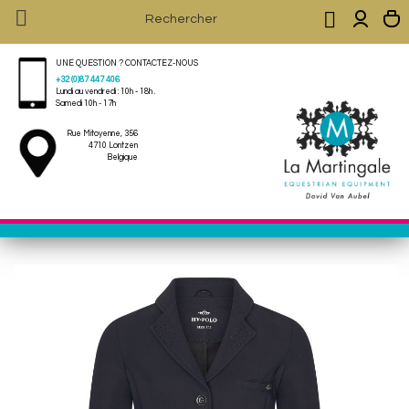


UNE QUESTION ? CONTACTEZ-NOUS
+32 (0)87 447 406
Lundi au vendredi : 10h - 18h .
Samedi 10h - 17h
Rue Mitoyenne, 356
4710 Lontzen
Belgique