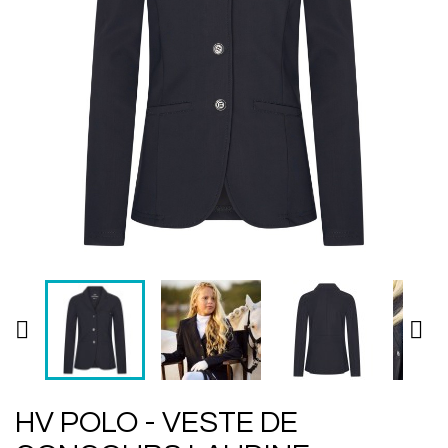


HV POLO - VESTE DE