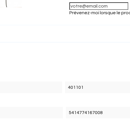
Prévenez-moi lorsque le prod
401101
5414774167008