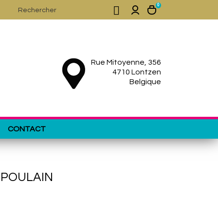
0

Rue Mitoyenne, 356
4710 Lontzen
Belgique
CONTACT
L POULAIN