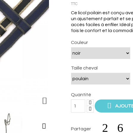
TTC
Ce licol poilain est conçu a
un ajustement parfait et se
accès faciles à enfiler. Idéal
fois le confort et la commod
Couleur
Taille cheval
Quantité


AJOUTE

Partager