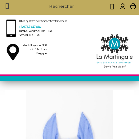


UNE QUESTION ? CONTACTEZ-NOUS
+32 (0)87 447 406
Lundi au vendredi : 10h - 18h .
Samedi 10h - 17h
Rue Mitoyenne, 356
4710 Lontzen
Belgique