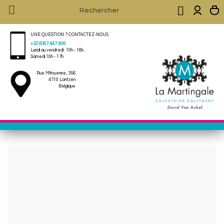


UNE QUESTION ? CONTACTEZ-NOUS
+32 (0)87 447 406
Lundi au vendredi : 10h - 18h .
Samedi 10h - 17h
Rue Mitoyenne, 356
4710 Lontzen
Belgique