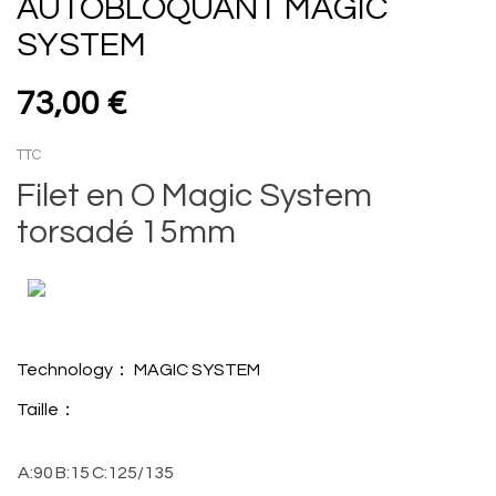
AUTOBLOQUANT MAGIC
SYSTEM
73,00 €
TTC
Filet en O Magic System
torsadé 15mm
Technology：
MAGIC SYSTEM
Taille：
A:90
B:15
C:125/135