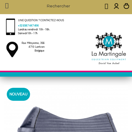


UNE QUESTION ? CONTACTEZ-NOUS
+32 (0)87 447 406
Lundi au vendredi : 10h - 18h .
Samedi 10h - 17h
Rue Mitoyenne, 356
4710 Lontzen
Belgique
NOUVEAU