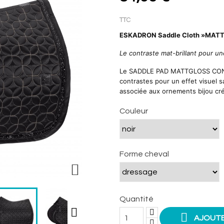
TTC
ESKADRON Saddle Cloth »MA
Le contraste mat-brillant pour u
Le SADDLE PAD MATTGLOSS CONTR
contrastes pour un effet visuel s
associée aux ornements bijou cré
Couleur
Forme cheval

Quantité


AJOUTE