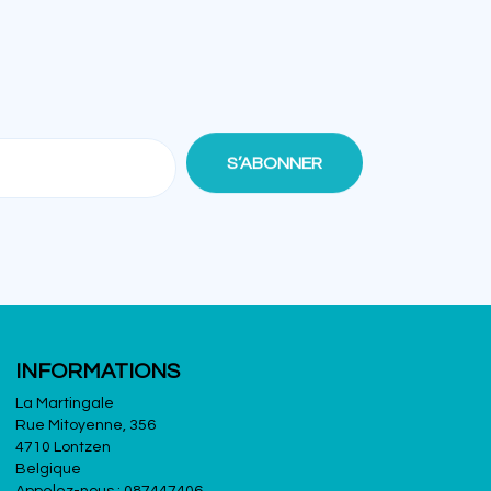
INFORMATIONS
La Martingale
Rue Mitoyenne, 356
4710 Lontzen
Belgique