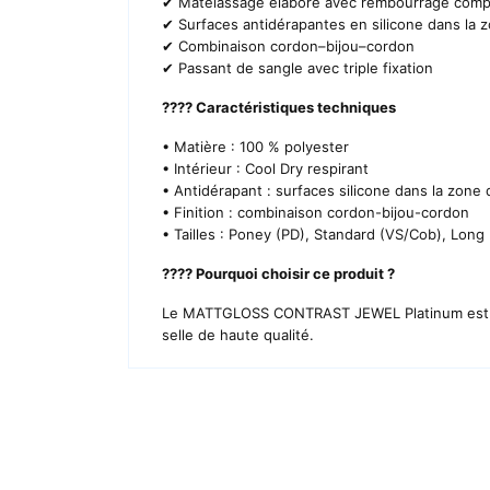
✔ Matelassage élaboré avec rembourrage comp
✔ Surfaces antidérapantes en silicone dans la z
✔ Combinaison cordon–bijou–cordon
✔ Passant de sangle avec triple fixation
???? Caractéristiques techniques
• Matière : 100 % polyester
• Intérieur : Cool Dry respirant
• Antidérapant : surfaces silicone dans la zone 
• Finition : combinaison cordon-bijou-cordon
• Tailles : Poney (PD), Standard (VS/Cob), Long 
???? Pourquoi choisir ce produit ?
Le MATTGLOSS CONTRAST JEWEL Platinum est le cho
selle de haute qualité.