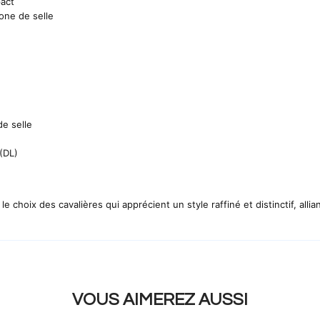
act
one de selle
de selle
(DL)
ix des cavalières qui apprécient un style raffiné et distinctif, allian
VOUS AIMEREZ AUSSI