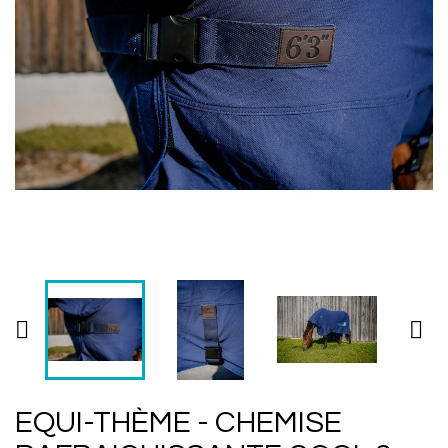


EQUI-THÈME - CHEMISE