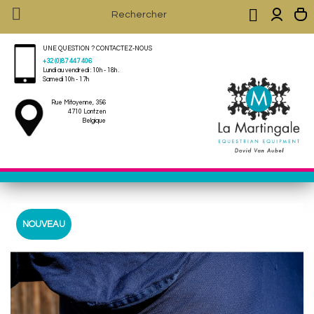


UNE QUESTION ? CONTACTEZ-NOUS
+32 (0)87 447 406
Lundi au vendredi : 10h - 18h .
Samedi 10h - 17h
Rue Mitoyenne, 356
4710 Lontzen
Belgique
NOUVEAU