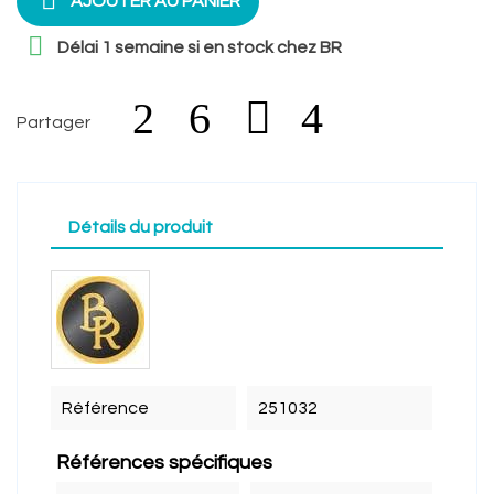

AJOUTER AU PANIER

Délai 1 semaine si en stock chez BR
Partager
Détails du produit
Référence
251032
Références spécifiques