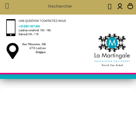


UNE QUESTION ? CONTACTEZ-NOUS
+32 (0)87 447 406
Lundi au vendredi : 10h - 18h .
Samedi 10h - 17h
Rue Mitoyenne, 356
4710 Lontzen
Belgique