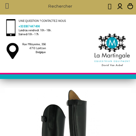


UNE QUESTION ? CONTACTEZ-NOUS
+32 (0)87 447 406
Lundi au vendredi : 10h - 18h .
Samedi 10h - 17h
Rue Mitoyenne, 356
4710 Lontzen
Belgique