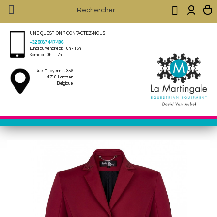


UNE QUESTION ? CONTACTEZ-NOUS
+32 (0)87 447 406
Lundi au vendredi : 10h - 18h .
Samedi 10h - 17h
Rue Mitoyenne, 356
4710 Lontzen
Belgique