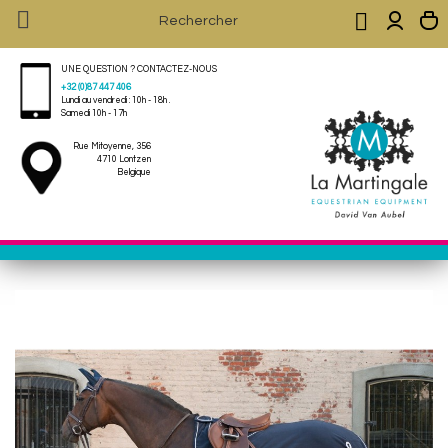


UNE QUESTION ? CONTACTEZ-NOUS
+32 (0)87 447 406
Lundi au vendredi : 10h - 18h .
Samedi 10h - 17h
Rue Mitoyenne, 356
4710 Lontzen
Belgique