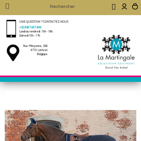


UNE QUESTION ? CONTACTEZ-NOUS
+32 (0)87 447 406
Lundi au vendredi : 10h - 18h .
Samedi 10h - 17h
Rue Mitoyenne, 356
4710 Lontzen
Belgique