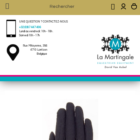


UNE QUESTION ? CONTACTEZ-NOUS
+32 (0)87 447 406
Lundi au vendredi : 10h - 18h .
Samedi 10h - 17h
Rue Mitoyenne, 356
4710 Lontzen
Belgique