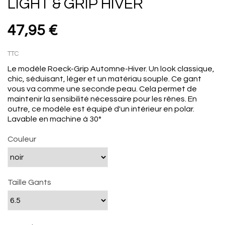
LIGHT & GRIP HIVER
47,95 €
TTC
Le
modèle
Roeck
-Grip
Automne-Hiver
.
Un
look classique
,
chic,
séduisant
,
léger et un
matériau souple
.
Ce gant
vous va comme
une seconde peau
.
Cela permet de
maintenir
la sensibilité nécessaire pour
les rênes
.
En
outre
,
ce modèle
est équipé d'un
intérieur en polar
.
Lavable en machine à 30°
Couleur
Taille Gants