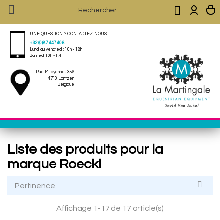


UNE QUESTION ? CONTACTEZ-NOUS
+32 (0)87 447 406
Lundi au vendredi : 10h - 18h .
Samedi 10h - 17h
Rue Mitoyenne, 356
4710 Lontzen
Belgique
Liste des produits pour la
marque Roeckl

Pertinence
Affichage 1-17 de 17 article(s)