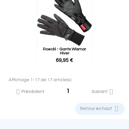
Roeckl - Gants Wismar
Hiver
69,95 €
Affichage 1-17 de 17 article(s)
1


Précédent
Suivant

Retour en haut