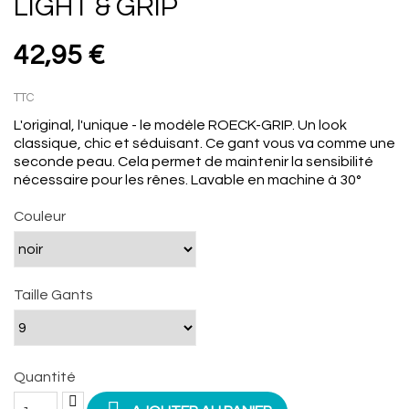
LIGHT & GRIP
42,95 €
TTC
L'original
, l'
unique -
le modèle
ROECK
-GRIP
.
Un
look
classique,
chic et
séduisant
.
Ce gant
vous va comme
une
seconde peau
.
Cela permet de maintenir
la sensibilité
nécessaire pour
les rênes
.
Lavable en machine à 30°
Couleur
Taille Gants
Quantité