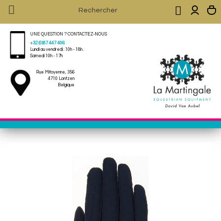


UNE QUESTION ? CONTACTEZ-NOUS
+32 (0)87 447 406
Lundi au vendredi : 10h - 18h .
Samedi 10h - 17h
Rue Mitoyenne, 356
4710 Lontzen
Belgique