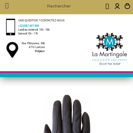


UNE QUESTION ? CONTACTEZ-NOUS
+32 (0)87 447 406
Lundi au vendredi : 10h - 18h .
Samedi 10h - 17h
Rue Mitoyenne, 356
4710 Lontzen
Belgique