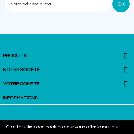

PRODUITS

NOTRE SOCIÉTÉ

VOTRE COMPTE
INFORMATIONS
Ce site utilise des cookies pour vous offrir le meilleur
La Martingale - Equestrian Equipment : VAN AUBEL Group SPRL - Rue
Mitoyenne, 356 - 4710 Lontzen - Belgique - Tel: 0032/87447406 - TVA: