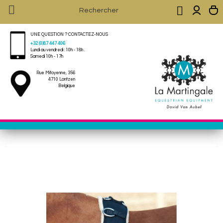


UNE QUESTION ? CONTACTEZ-NOUS
+32 (0)87 447 406
Lundi au vendredi : 10h - 18h .
Samedi 10h - 17h
Rue Mitoyenne, 356
4710 Lontzen
Belgique