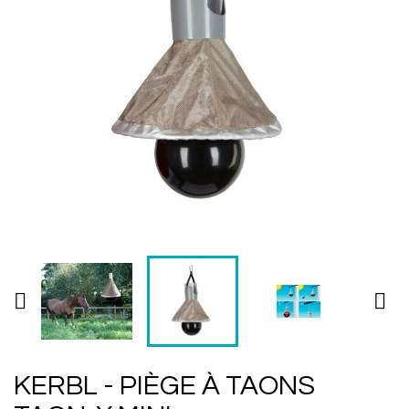


KERBL - PIÈGE À TAONS