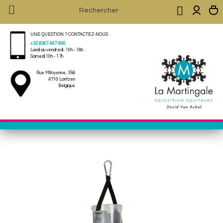


UNE QUESTION ? CONTACTEZ-NOUS
+32 (0)87 447 406
Lundi au vendredi : 10h - 18h .
Samedi 10h - 17h
Rue Mitoyenne, 356
4710 Lontzen
Belgique