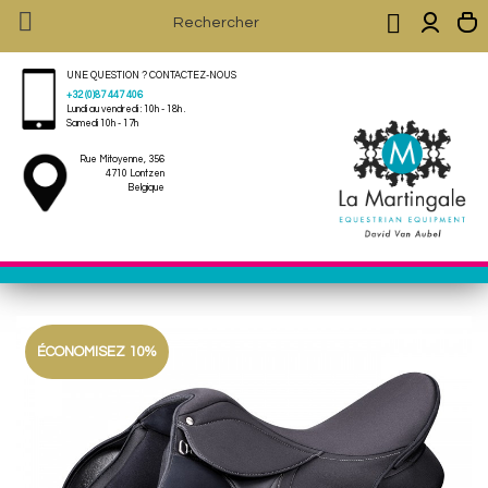


UNE QUESTION ? CONTACTEZ-NOUS
+32 (0)87 447 406
Lundi au vendredi : 10h - 18h .
Samedi 10h - 17h
Rue Mitoyenne, 356
4710 Lontzen
Belgique
ÉCONOMISEZ 10%