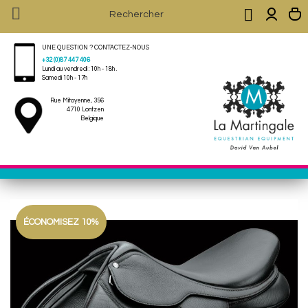


UNE QUESTION ? CONTACTEZ-NOUS
+32 (0)87 447 406
Lundi au vendredi : 10h - 18h .
Samedi 10h - 17h
Rue Mitoyenne, 356
4710 Lontzen
Belgique
ÉCONOMISEZ 10%