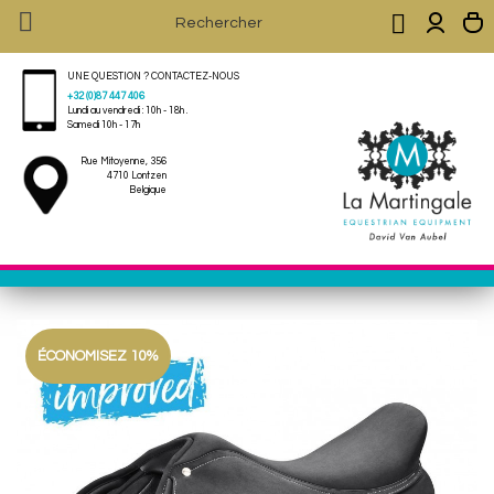


UNE QUESTION ? CONTACTEZ-NOUS
+32 (0)87 447 406
Lundi au vendredi : 10h - 18h .
Samedi 10h - 17h
Rue Mitoyenne, 356
4710 Lontzen
Belgique
ÉCONOMISEZ 10%