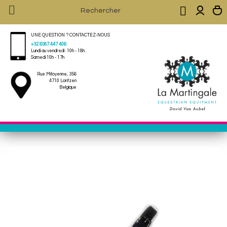


UNE QUESTION ? CONTACTEZ-NOUS
+32 (0)87 447 406
Lundi au vendredi : 10h - 18h .
Samedi 10h - 17h
Rue Mitoyenne, 356
4710 Lontzen
Belgique