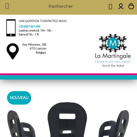


UNE QUESTION ? CONTACTEZ-NOUS
+32 (0)87 447 406
Lundi au vendredi : 10h - 18h .
Samedi 10h - 17h
Rue Mitoyenne, 356
4710 Lontzen
Belgique
NOUVEAU