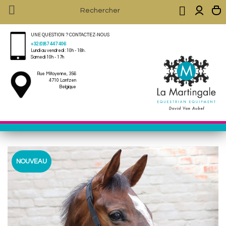


UNE QUESTION ? CONTACTEZ-NOUS
+32 (0)87 447 406
Lundi au vendredi : 10h - 18h .
Samedi 10h - 17h
Rue Mitoyenne, 356
4710 Lontzen
Belgique
NOUVEAU