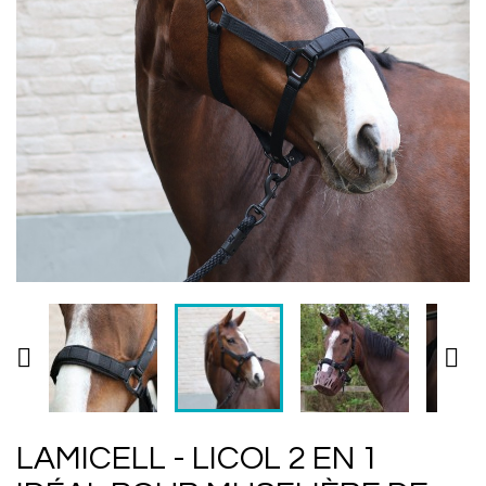


LAMICELL - LICOL 2 EN 1