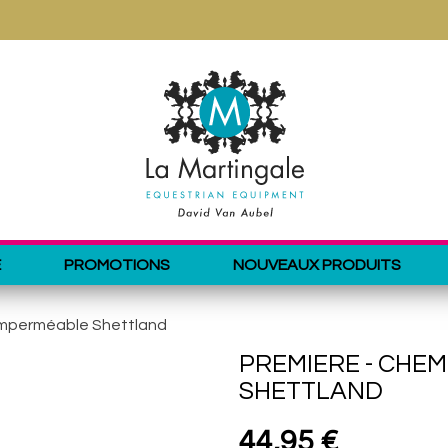
E
PROMOTIONS
NOUVEAUX PRODUITS
imperméable Shettland
PREMIERE - CHE
SHETTLAND
44,95 €