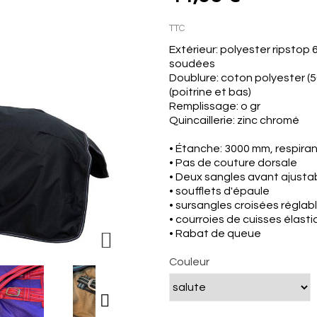
TTC
Extérieur: polyester ripsto
soudées
Doublure: coton polyester (
(poitrine et bas)
Remplissage: o gr
Quincaillerie: zinc chromé
• Étanche: 3000 mm, respiran
• Pas de couture dorsale
• Deux sangles avant ajusta
• soufflets d'épaule
• sursangles croisées réglab
• courroies de cuisses élast
• Rabat de queue

Couleur
