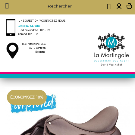


UNE QUESTION ? CONTACTEZ-NOUS
+32 (0)87 447 406
Lundi au vendredi : 10h - 18h .
Samedi 10h - 17h
Rue Mitoyenne, 356
4710 Lontzen
Belgique
ÉCONOMISEZ 10%