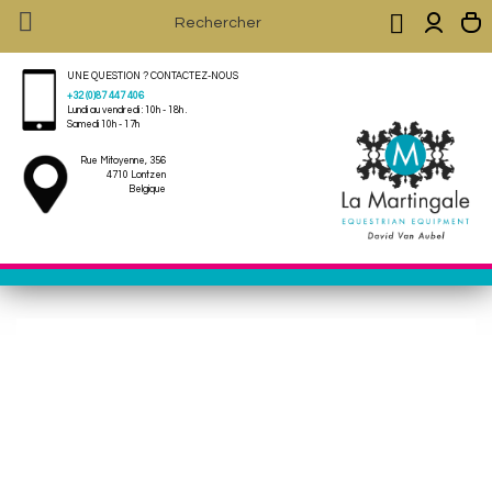


UNE QUESTION ? CONTACTEZ-NOUS
+32 (0)87 447 406
Lundi au vendredi : 10h - 18h .
Samedi 10h - 17h
Rue Mitoyenne, 356
4710 Lontzen
Belgique