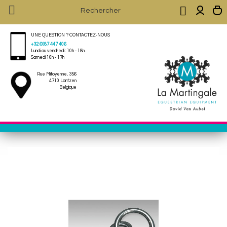


UNE QUESTION ? CONTACTEZ-NOUS
+32 (0)87 447 406
Lundi au vendredi : 10h - 18h .
Samedi 10h - 17h
Rue Mitoyenne, 356
4710 Lontzen
Belgique