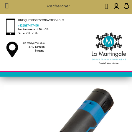


UNE QUESTION ? CONTACTEZ-NOUS
+32 (0)87 447 406
Lundi au vendredi : 10h - 18h .
Samedi 10h - 17h
Rue Mitoyenne, 356
4710 Lontzen
Belgique