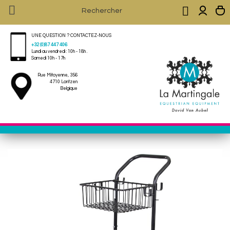


UNE QUESTION ? CONTACTEZ-NOUS
+32 (0)87 447 406
Lundi au vendredi : 10h - 18h .
Samedi 10h - 17h
Rue Mitoyenne, 356
4710 Lontzen
Belgique