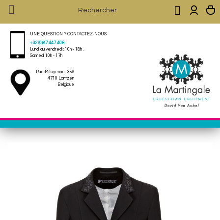


UNE QUESTION ? CONTACTEZ-NOUS
+32 (0)87 447 406
Lundi au vendredi : 10h - 18h .
Samedi 10h - 17h
Rue Mitoyenne, 356
4710 Lontzen
Belgique